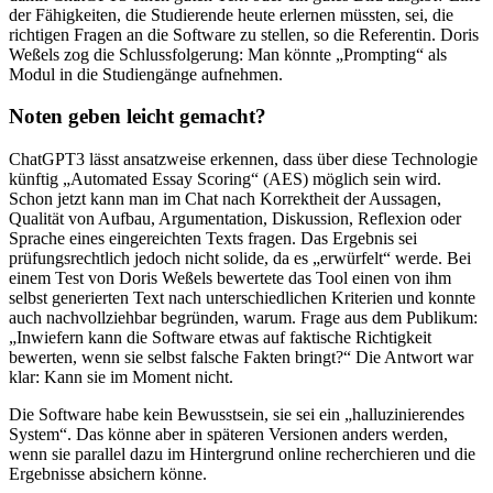
der Fähigkeiten, die Studierende heute erlernen müssten, sei, die
richtigen Fragen an die Software zu stellen, so die Referentin. Doris
Weßels zog die Schlussfolgerung: Man könnte „Prompting“ als
Modul in die Studiengänge aufnehmen.
Noten geben leicht gemacht?
ChatGPT3 lässt ansatzweise erkennen, dass über diese Technologie
künftig „Automated Essay Scoring“ (AES) möglich sein wird.
Schon jetzt kann man im Chat nach Korrektheit der Aussagen,
Qualität von Aufbau, Argumentation, Diskussion, Reflexion oder
Sprache eines eingereichten Texts fragen. Das Ergebnis sei
prüfungsrechtlich jedoch nicht solide, da es „erwürfelt“ werde. Bei
einem Test von Doris Weßels bewertete das Tool einen von ihm
selbst generierten Text nach unterschiedlichen Kriterien und konnte
auch nachvollziehbar begründen, warum. Frage aus dem Publikum:
„Inwiefern kann die Software etwas auf faktische Richtigkeit
bewerten, wenn sie selbst falsche Fakten bringt?“ Die Antwort war
klar: Kann sie im Moment nicht.
Die Software habe kein Bewusstsein, sie sei ein „halluzinierendes
System“. Das könne aber in späteren Versionen anders werden,
wenn sie parallel dazu im Hintergrund online recherchieren und die
Ergebnisse absichern könne.