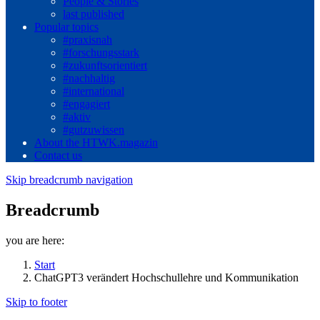
People & Stories
last published
Popular topics
#praxisnah
#forschungsstark
#zukunftsorientiert
#nachhaltig
#international
#engagiert
#aktiv
#gutzuwissen
About the HTWK.magazin
Contact us
Skip breadcrumb navigation
Breadcrumb
you are here:
Start
ChatGPT3 verändert Hochschullehre und Kommunikation
Skip to footer