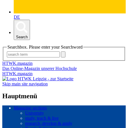
DE
Search
Searchbox. Please enter your Searchword
HTWK.magazin
Das Online-Magazin unserer Hochschule
HTWK.magazin
Skip main site navigation
Hauptmenü
Magazine sections
University
study, teach & live
research, develop & apply