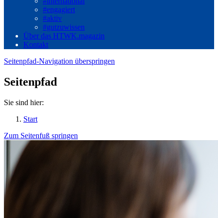
#international
#engagiert
#aktiv
#gutzuwissen
Über das HTWK.magazin
Kontakt
Seitenpfad-Navigation überspringen
Seitenpfad
Sie sind hier:
Start
Zum Seitenfuß springen