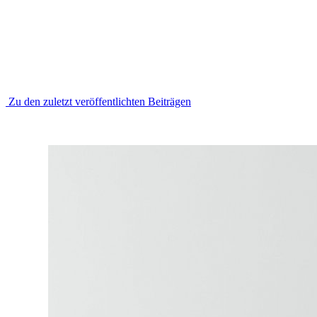
Wir freuen uns, Ihnen mit unserem digitalen Magazin unsere
Hochschule aus verschiedenen interessanten Perspektiven zu
zeigen.
Es erwarten Sie ausführliche Berichte, Hintergrundinfos, Services
und Geschichten vom Campusleben. Wir wünschen viel Freude
beim Lesen!
Zu den zuletzt veröffentlichten Beiträgen