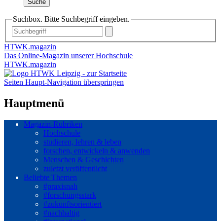
Suche
Suchbox. Bitte Suchbegriff eingeben.
HTWK.magazin
Das Online-Magazin unserer Hochschule
HTWK.magazin
Seiten Haupt-Navigation überspringen
Hauptmenü
Magazin-Rubriken
Hochschule
studieren, lehren & leben
forschen, entwickeln & anwenden
Menschen & Geschichten
zuletzt veröffentlicht
Beliebte Themen
#praxisnah
#forschungsstark
#zukunftsorientiert
#nachhaltig