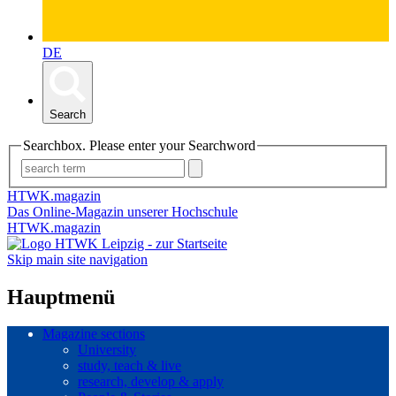
DE
Search
Searchbox. Please enter your Searchword
HTWK.magazin
Das Online-Magazin unserer Hochschule
HTWK.magazin
Skip main site navigation
Hauptmenü
Magazine sections
University
study, teach & live
research, develop & apply