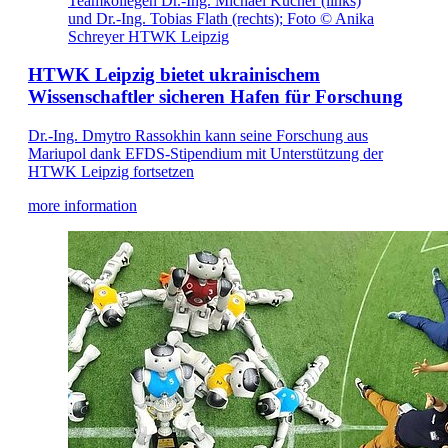
Teamkollegen Dr.-Ing. Michael Kucher (links)
und Dr.-Ing. Tobias Flath (rechts); Foto © Anika
Schreyer HTWK Leipzig
HTWK Leipzig bietet ukrainischem
Wissenschaftler sicheren Hafen für Forschung
Dr.-Ing. Dmytro Rassokhin kann seine Forschung aus
Mariupol dank EFDS-Stipendium mit Unterstützung der
HTWK Leipzig fortsetzen
more information