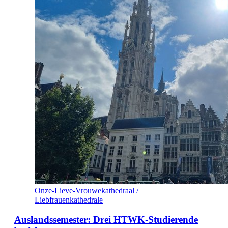
Onze-Lieve-Vrouwekathedraal /
Liebfrauenkathedrale
Auslandssemester: Drei HTWK-Studierende