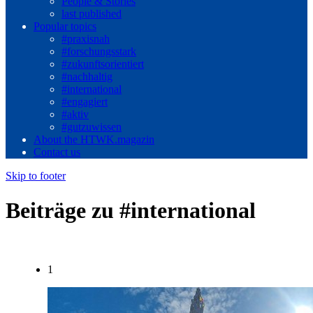
People & Stories
last published
Popular topics
#praxisnah
#forschungsstark
#zukunftsorientiert
#nachhaltig
#international
#engagiert
#aktiv
#gutzuwissen
About the HTWK.magazin
Contact us
Skip to footer
Beiträge zu #international
1