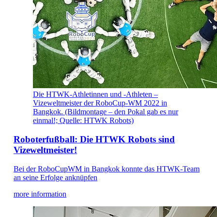
Die HTWK-Athletinnen und -Athleten –
Vizeweltmeister der RoboCup-WM 2022 in
Bangkok. (Bildmontage – den Pokal gab es nur
einmal!; Quelle: HTWK Robots)
Roboterfußball: Die HTWK Robots sind
Vizeweltmeister!
Bei der RoboCupWM in Bangkok konnte das HTWK-Team
an seine Erfolge anknüpfen
more information