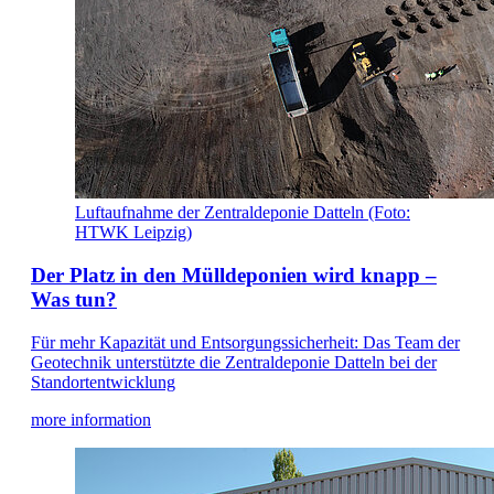
Luftaufnahme der Zentraldeponie Datteln (Foto:
HTWK Leipzig)
Der Platz in den Mülldeponien wird knapp –
Was tun?
Für mehr Kapazität und Entsorgungssicherheit: Das Team der
Geotechnik unterstützte die Zentraldeponie Datteln bei der
Standortentwicklung
more information