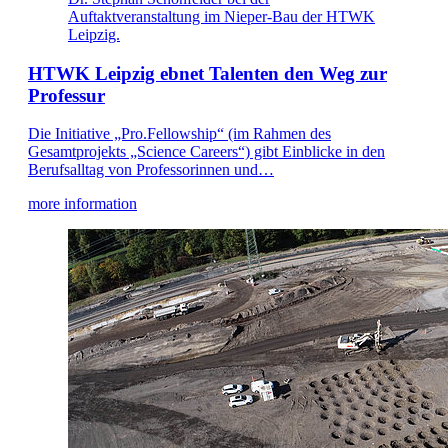
Auftaktveranstaltung im Nieper-Bau der HTWK
Leipzig.
HTWK Leipzig ebnet Talenten den Weg zur
Professur
Die Initiative „Pro.Fellowship“ (im Rahmen des
Gesamtprojekts „Science Careers“) gibt Einblicke in den
Berufsalltag von Professorinnen und…
more information