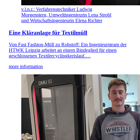
v.l.n.r.: Verfahrenstechniker Ludwig
Morgenstern, Umweltingenieurin Lena Strobl
und Wirtschaftsingenieurin Elena Richter
Eine Kläranlage für Textilmüll
Von Fast Fashion-Müll zu Rohstoff: Ein Ingenieursteam der
HTWK Leipzig arbeitet an einem Bindeglied für einen
geschlossenen Textilrecyclingkreislauf.…
more information