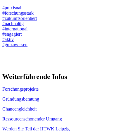
#praxisnah
#forschungsstark
#zukunftsorientiert
#nachhaltig
#international
#engagiert
#aktiv
#gutzuwissen
Weiterführende Infos
Forschungsprojekte
Gründungsberatung
Chancengleichheit
Ressourcenschonender Umgang
Werden Sie Teil der HTWK Leipzig