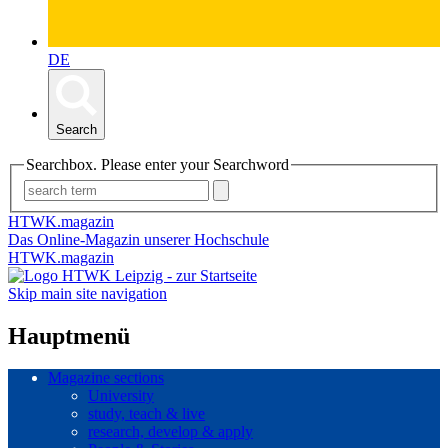
DE
Search
Searchbox. Please enter your Searchword
HTWK.magazin
Das Online-Magazin unserer Hochschule
HTWK.magazin
Skip main site navigation
Hauptmenü
Magazine sections
University
study, teach & live
research, develop & apply