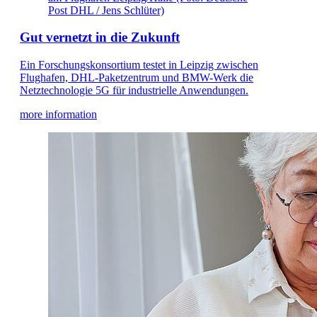
Post DHL / Jens Schlüter)
Gut vernetzt in die Zukunft
Ein Forschungskonsortium testet in Leipzig zwischen
Flughafen, DHL-Paketzentrum und BMW-Werk die
Netztechnologie 5G für industrielle Anwendungen.
more information