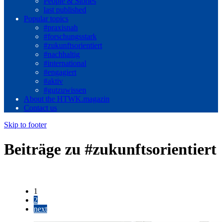
People & Stories
last published
Popular topics
#praxisnah
#forschungsstark
#zukunftsorientiert
#nachhaltig
#international
#engagiert
#aktiv
#gutzuwissen
About the HTWK.magazin
Contact us
Skip to footer
Beiträge zu #zukunftsorientiert
1
2
next