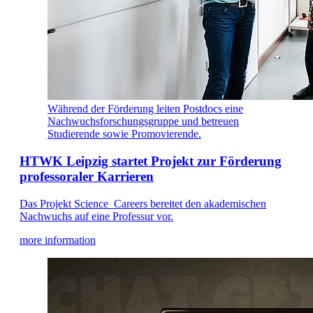
Während der Förderung leiten Postdocs eine
Nachwuchsforschungsgruppe und betreuen
Studierende sowie Promovierende.
HTWK Leipzig startet Projekt zur Förderung
professoraler Karrieren
Das Projekt Science_Careers bereitet den akademischen
Nachwuchs auf eine Professur vor.
more information