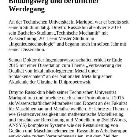
Bildungsweg und beruflicher
Werdegang
An der Technischen Universität in Mariupol war er bereits seit
seinem Studium tätig. Dmytro Rassokhin absolvierte 2010
sein Bachelor-Studium „Technische Mechanik“ mit
Auszeichnung, 2011 sein Master-Studium in
„Ingenieurstechnologie“ und begann noch im selben Jahr mit
seiner Dissertation.
Seinen Doktor der Ingenieurwissenschaften erhielt er Ende
2015 mit einer Dissertation zum Thema „Verbesserung der
Qualität von lokal mikrolegiertem Metall unter
Schlackenschalen“ an der Nationalen Metallurgischen
Akademie der Ukraine in Dnipropetrowsk.
Dmytro Rassokhin blieb seiner Technischen Universität
Mariupol treu und arbeitete nach seiner Promotion seit 2015
als Wissenschaftlicher Mitarbeiter und Dozent an der Fakultät
für Maschinenbau und Metallschweißen. Er lehrte zu Themen
wie Gerätezuverlässigkeit und mathematische Modellierung
und forschte zur Berechnung und Modellierung (SolidWorks,
ANSYS) komplexer Systeme wie der Restaurierung von
Geräten und Maschinenelementen. Rassokhins Arbeitsgruppe
entwickelte zudem Verbundmaterialien, mit dem Ziel der