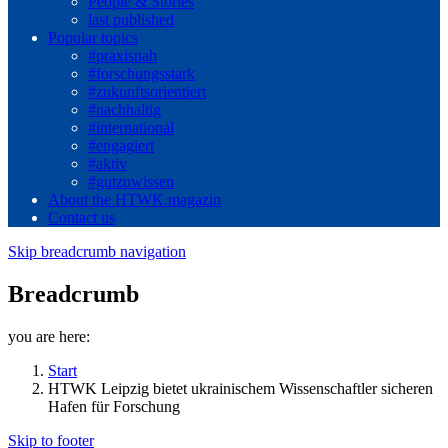
People & Stories
last published
Popular topics
#praxisnah
#forschungsstark
#zukunftsorientiert
#nachhaltig
#international
#engagiert
#aktiv
#gutzuwissen
About the HTWK.magazin
Contact us
Skip breadcrumb navigation
Breadcrumb
you are here:
Start
HTWK Leipzig bietet ukrainischem Wissenschaftler sicheren
Hafen für Forschung
Skip to footer