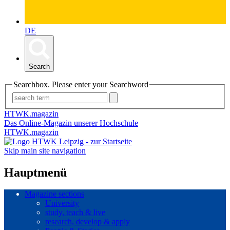
DE
Search
Searchbox. Please enter your Searchword
HTWK.magazin
Das Online-Magazin unserer Hochschule
HTWK.magazin
Skip main site navigation
Hauptmenü
Magazine sections
University
study, teach & live
research, develop & apply