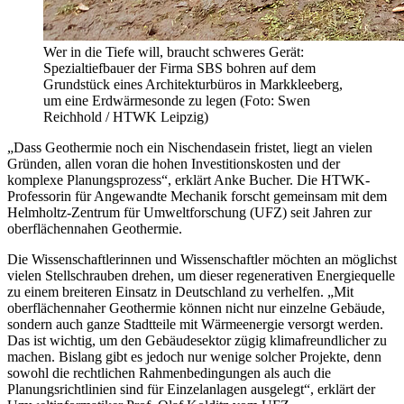
Wer in die Tiefe will, braucht schweres Gerät:
Spezialtiefbauer der Firma SBS bohren auf dem
Grundstück eines Architekturbüros in Markkleeberg,
um eine Erdwärmesonde zu legen (Foto: Swen
Reichhold / HTWK Leipzig)
„Dass Geothermie noch ein Nischendasein fristet, liegt an vielen
Gründen, allen voran die hohen Investitionskosten und der
komplexe Planungsprozess“, erklärt Anke Bucher. Die HTWK-
Professorin für Angewandte Mechanik forscht gemeinsam mit dem
Helmholtz-Zentrum für Umweltforschung (UFZ) seit Jahren zur
oberflächennahen Geothermie.
Die Wissenschaftlerinnen und Wissenschaftler möchten an möglichst
vielen Stellschrauben drehen, um dieser regenerativen Energiequelle
zu einem breiteren Einsatz in Deutschland zu verhelfen. „Mit
oberflächennaher Geothermie können nicht nur einzelne Gebäude,
sondern auch ganze Stadtteile mit Wärmeenergie versorgt werden.
Das ist wichtig, um den Gebäudesektor zügig klimafreundlicher zu
machen. Bislang gibt es jedoch nur wenige solcher Projekte, denn
sowohl die rechtlichen Rahmenbedingungen als auch die
Planungsrichtlinien sind für Einzelanlagen ausgelegt“, erklärt der