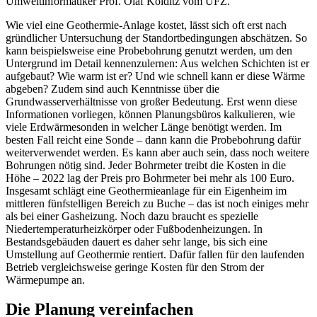
Umweltinformatiker Prof. Olaf Kolditz vom UFZ.
Wie viel eine Geothermie-Anlage kostet, lässt sich oft erst nach
gründlicher Untersuchung der Standortbedingungen abschätzen. So
kann beispielsweise eine Probebohrung genutzt werden, um den
Untergrund im Detail kennenzulernen: Aus welchen Schichten ist er
aufgebaut? Wie warm ist er? Und wie schnell kann er diese Wärme
abgeben? Zudem sind auch Kenntnisse über die
Grundwasserverhältnisse von großer Bedeutung. Erst wenn diese
Informationen vorliegen, können Planungsbüros kalkulieren, wie
viele Erdwärmesonden in welcher Länge benötigt werden. Im
besten Fall reicht eine Sonde – dann kann die Probebohrung dafür
weiterverwendet werden. Es kann aber auch sein, dass noch weitere
Bohrungen nötig sind. Jeder Bohrmeter treibt die Kosten in die
Höhe – 2022 lag der Preis pro Bohrmeter bei mehr als 100 Euro.
Insgesamt schlägt eine Geothermieanlage für ein Eigenheim im
mittleren fünfstelligen Bereich zu Buche – das ist noch einiges mehr
als bei einer Gasheizung. Noch dazu braucht es spezielle
Niedertemperaturheizkörper oder Fußbodenheizungen. In
Bestandsgebäuden dauert es daher sehr lange, bis sich eine
Umstellung auf Geothermie rentiert. Dafür fallen für den laufenden
Betrieb vergleichsweise geringe Kosten für den Strom der
Wärmepumpe an.
Die Planung vereinfachen