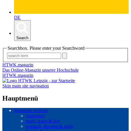
DE
Search
Searchbox. Please enter your Searchword
HTWK.magazin
Das Online-Magazin unserer Hochschule
HTWK.magazin
Skip main site navigation
Hauptmenü
Magazine sections
University
study, teach & live
research, develop & apply