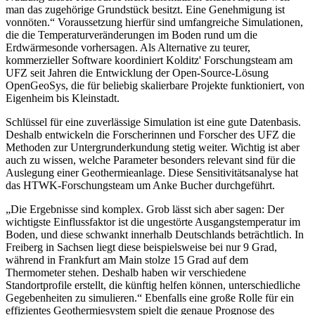
man das zugehörige Grundstück besitzt. Eine Genehmigung ist
vonnöten.“ Voraussetzung hierfür sind umfangreiche Simulationen,
die die Temperaturveränderungen im Boden rund um die
Erdwärmesonde vorhersagen. Als Alternative zu teurer,
kommerzieller Software koordiniert Kolditz' Forschungsteam am
UFZ seit Jahren die Entwicklung der Open-Source-Lösung
OpenGeoSys, die für beliebig skalierbare Projekte funktioniert, von
Eigenheim bis Kleinstadt.
Schlüssel für eine zuverlässige Simulation ist eine gute Datenbasis.
Deshalb entwickeln die Forscherinnen und Forscher des UFZ die
Methoden zur Untergrunderkundung stetig weiter. Wichtig ist aber
auch zu wissen, welche Parameter besonders relevant sind für die
Auslegung einer Geothermieanlage. Diese Sensitivitätsanalyse hat
das HTWK-Forschungsteam um Anke Bucher durchgeführt.
„Die Ergebnisse sind komplex. Grob lässt sich aber sagen: Der
wichtigste Einflussfaktor ist die ungestörte Ausgangstemperatur im
Boden, und diese schwankt innerhalb Deutschlands beträchtlich. In
Freiberg in Sachsen liegt diese beispielsweise bei nur 9 Grad,
während in Frankfurt am Main stolze 15 Grad auf dem
Thermometer stehen. Deshalb haben wir verschiedene
Standortprofile erstellt, die künftig helfen können, unterschiedliche
Gegebenheiten zu simulieren.“ Ebenfalls eine große Rolle für ein
effizientes Geothermiesystem spielt die genaue Prognose des