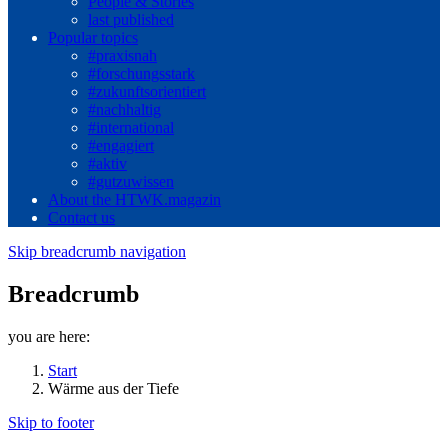
People & Stories
last published
Popular topics
#praxisnah
#forschungsstark
#zukunftsorientiert
#nachhaltig
#international
#engagiert
#aktiv
#gutzuwissen
About the HTWK.magazin
Contact us
Skip breadcrumb navigation
Breadcrumb
you are here:
Start
Wärme aus der Tiefe
Skip to footer