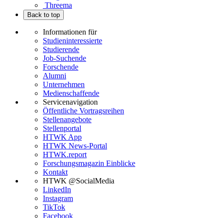
Threema
Back to top
Informationen für
Studieninteressierte
Studierende
Job-Suchende
Forschende
Alumni
Unternehmen
Medienschaffende
Servicenavigation
Öffentliche Vortragsreihen
Stellenangebote
Stellenportal
HTWK App
HTWK News-Portal
HTWK.report
Forschungsmagazin Einblicke
Kontakt
HTWK @SocialMedia
LinkedIn
Instagram
TikTok
Facebook