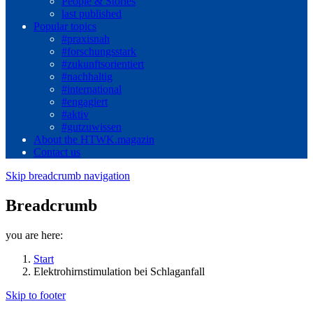
People & Stories
last published
Popular topics
#praxisnah
#forschungsstark
#zukunftsorientiert
#nachhaltig
#international
#engagiert
#aktiv
#gutzuwissen
About the HTWK.magazin
Contact us
Skip breadcrumb navigation
Breadcrumb
you are here:
Start
Elektrohirnstimulation bei Schlaganfall
Skip to footer