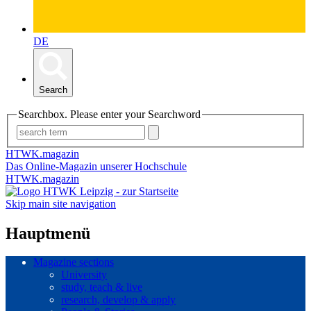
DE
Search
Searchbox. Please enter your Searchword
HTWK.magazin
Das Online-Magazin unserer Hochschule
HTWK.magazin
Skip main site navigation
Hauptmenü
Magazine sections
University
study, teach & live
research, develop & apply