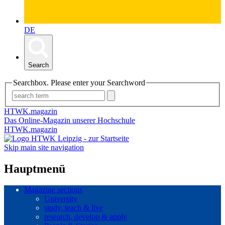
DE
Search
Searchbox. Please enter your Searchword
HTWK.magazin
Das Online-Magazin unserer Hochschule
HTWK.magazin
Skip main site navigation
Hauptmenü
Magazine sections
University
study, teach & live
research, develop & apply