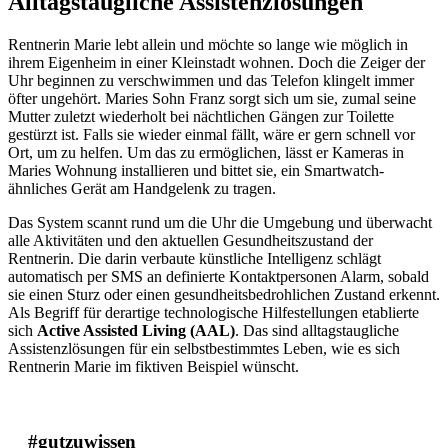
Alltagstaugliche Assistenzlösungen
Rentnerin Marie lebt allein und möchte so lange wie möglich in
ihrem Eigenheim in einer Kleinstadt wohnen. Doch die Zeiger der
Uhr beginnen zu verschwimmen und das Telefon klingelt immer
öfter ungehört. Maries Sohn Franz sorgt sich um sie, zumal seine
Mutter zuletzt wiederholt bei nächtlichen Gängen zur Toilette
gestürzt ist. Falls sie wieder einmal fällt, wäre er gern schnell vor
Ort, um zu helfen. Um das zu ermöglichen, lässt er Kameras in
Maries Wohnung installieren und bittet sie, ein Smartwatch-
ähnliches Gerät am Handgelenk zu tragen.
Das System scannt rund um die Uhr die Umgebung und überwacht
alle Aktivitäten und den aktuellen Gesundheitszustand der
Rentnerin. Die darin verbaute künstliche Intelligenz schlägt
automatisch per SMS an definierte Kontaktpersonen Alarm, sobald
sie einen Sturz oder einen gesundheitsbedrohlichen Zustand erkennt.
Als Begriff für derartige technologische Hilfestellungen etablierte
sich
Active Assisted Living
(AAL)
. Das sind alltagstaugliche
Assistenzlösungen für ein selbstbestimmtes Leben, wie es sich
Rentnerin Marie im fiktiven Beispiel wünscht.
#gutzuwissen