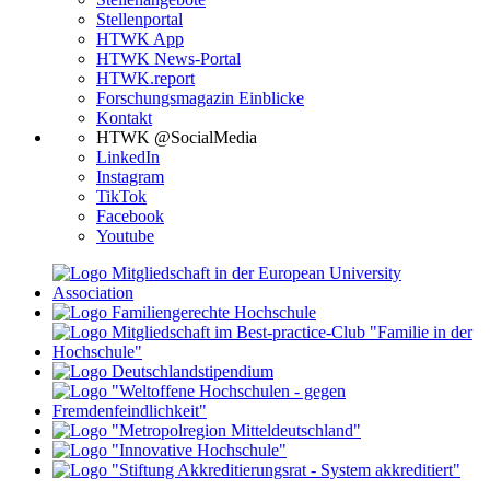
Stellenportal
HTWK App
HTWK News-Portal
HTWK.report
Forschungsmagazin Einblicke
Kontakt
HTWK @SocialMedia
LinkedIn
Instagram
TikTok
Facebook
Youtube