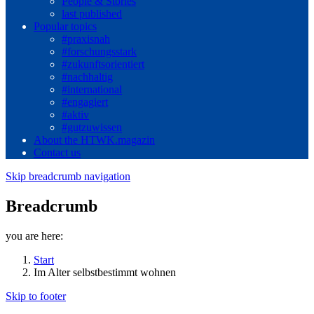
People & Stories
last published
Popular topics
#praxisnah
#forschungsstark
#zukunftsorientiert
#nachhaltig
#international
#engagiert
#aktiv
#gutzuwissen
About the HTWK.magazin
Contact us
Skip breadcrumb navigation
Breadcrumb
you are here:
Start
Im Alter selbstbestimmt wohnen
Skip to footer