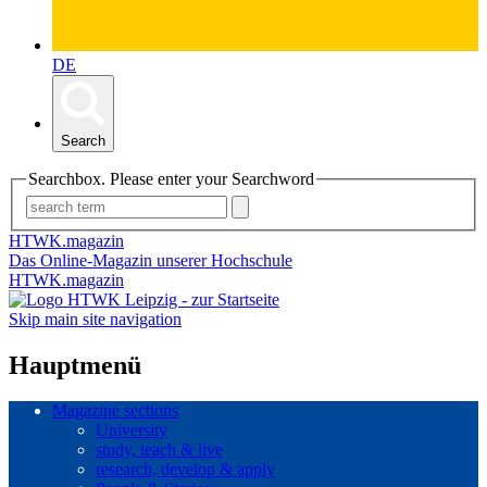
DE
Search
Searchbox. Please enter your Searchword
HTWK.magazin
Das Online-Magazin unserer Hochschule
HTWK.magazin
Skip main site navigation
Hauptmenü
Magazine sections
University
study, teach & live
research, develop & apply