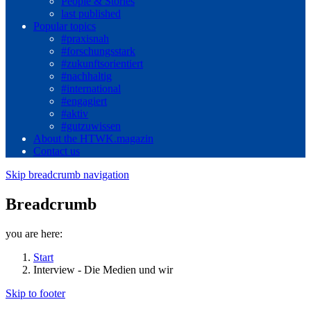
People & Stories
last published
Popular topics
#praxisnah
#forschungsstark
#zukunftsorientiert
#nachhaltig
#international
#engagiert
#aktiv
#gutzuwissen
About the HTWK.magazin
Contact us
Skip breadcrumb navigation
Breadcrumb
you are here:
Start
Interview - Die Medien und wir
Skip to footer