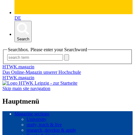
DE
Search
Searchbox. Please enter your Searchword
HTWK.magazin
Das Online-Magazin unserer Hochschule
HTWK.magazin
Skip main site navigation
Hauptmenü
Magazine sections
University
study, teach & live
research, develop & apply