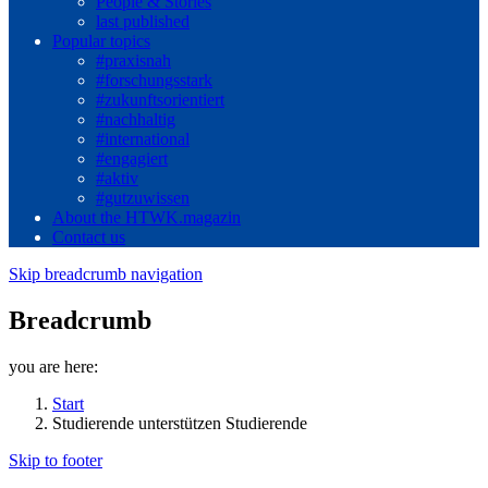
People & Stories
last published
Popular topics
#praxisnah
#forschungsstark
#zukunftsorientiert
#nachhaltig
#international
#engagiert
#aktiv
#gutzuwissen
About the HTWK.magazin
Contact us
Skip breadcrumb navigation
Breadcrumb
you are here:
Start
Studierende unterstützen Studierende
Skip to footer