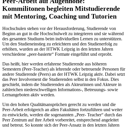
Peer-Arbeit auf Augenhöhe:
Kommilitonen begleiten Mitstudierende
mit Mentoring, Coaching und Tutorien
Hochschulen stehen vor der Herausforderung, Studierende von
Beginn an gut in die Hochschulwelt zu integrieren und sie während
des gesamten Studiums beim individuellen Lernen zu unterstützen.
Um den Studieneinstieg zu erleichtern und den Studienerfolg zu
erhöhen, wurden an der HTWK Leipzig in den letzten Jahren
verschiedene „peer-basierte“ Formate eingeführt und erprobt.
Das heißt, hier werden erfahrene Studierende aus höheren
Semestern (Peer-Teacher) als lehrende oder betreuende Personen für
andere Studierende (Peers) an der HTWK Leipzig aktiv. Dabei setzt
das Peer Involvement die Studierenden selbst in den Fokus. Dies
geschieht, indem die Studierenden als Akteurinnen und Akteure in
zahlreichen niederschwelligen Informations-, Betreuungs- sowie
Lernangeboten aktiv werden.
Um den hohen Qualitätsansprüchen gerecht zu werden und die
Peer-Arbeit erfolgreich an allen Fakultäten fortzuführen und weiter
zu entwickeln, werden die sogenannten „Peer- Teacher“ durch das
Peer Zentrum auf ihre Arbeit vorbereitet, entsprechend angeleitet
und betreut. So konnte sich der Peer-Ansatz in den letzten Jahren