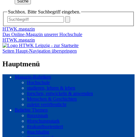
Suche
Suchbox. Bitte Suchbegriff eingeben.
HTWK.magazin
Das Online-Magazin unserer Hochschule
HTWK.magazin
Seiten Haupt-Navigation überspringen
Hauptmenü
Magazin-Rubriken
Hochschule
studieren, lehren & leben
forschen, entwickeln & anwenden
Menschen & Geschichten
zuletzt veröffentlicht
Beliebte Themen
#praxisnah
#forschungsstark
#zukunftsorientiert
#nachhaltig