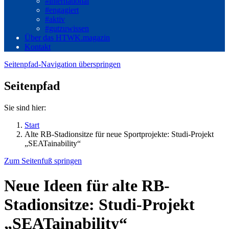
#international
#engagiert
#aktiv
#gutzuwissen
Über das HTWK.magazin
Kontakt
Seitenpfad-Navigation überspringen
Seitenpfad
Sie sind hier:
Start
Alte RB-Stadionsitze für neue Sportprojekte: Studi-Projekt
„SEATainability“
Zum Seitenfuß springen
Neue Ideen für alte RB-
Stadionsitze: Studi-Projekt
„SEATainability“