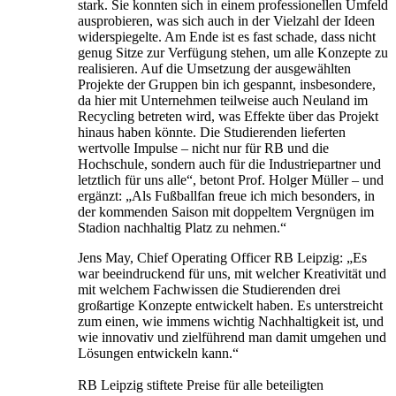
stark. Sie konnten sich in einem professionellen Umfeld
ausprobieren, was sich auch in der Vielzahl der Ideen
widerspiegelte. Am Ende ist es fast schade, dass nicht
genug Sitze zur Verfügung stehen, um alle Konzepte zu
realisieren. Auf die Umsetzung der ausgewählten
Projekte der Gruppen bin ich gespannt, insbesondere,
da hier mit Unternehmen teilweise auch Neuland im
Recycling betreten wird, was Effekte über das Projekt
hinaus haben könnte. Die Studierenden lieferten
wertvolle Impulse – nicht nur für RB und die
Hochschule, sondern auch für die Industriepartner und
letztlich für uns alle“, betont Prof. Holger Müller – und
ergänzt: „Als Fußballfan freue ich mich besonders, in
der kommenden Saison mit doppeltem Vergnügen im
Stadion nachhaltig Platz zu nehmen.“
Jens May, Chief Operating Officer RB Leipzig: „Es
war beeindruckend für uns, mit welcher Kreativität und
mit welchem Fachwissen die Studierenden drei
großartige Konzepte entwickelt haben. Es unterstreicht
zum einen, wie immens wichtig Nachhaltigkeit ist, und
wie innovativ und zielführend man damit umgehen und
Lösungen entwickeln kann.“
RB Leipzig stiftete Preise für alle beteiligten