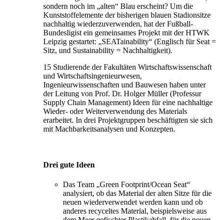
sondern noch im „alten“ Blau erscheint? Um die
Kunststoffelemente der bisherigen blauen Stadionsitze
nachhaltig wiederzuverwenden, hat der Fußball-
Bundesligist ein gemeinsames Projekt mit der HTWK
Leipzig gestartet: „SEATainability“ (Englisch für Seat =
Sitz, und Sustainability = Nachhaltigkeit).
15 Studierende der Fakultäten Wirtschaftswissenschaft
und Wirtschaftsingenieurwesen,
Ingenieurwissenschaften und Bauwesen haben unter
der Leitung von Prof. Dr. Holger Müller (Professur
Supply Chain Management) Ideen für eine nachhaltige
Wieder- oder Weiterverwendung des Materials
erarbeitet. In drei Projektgruppen beschäftigten sie sich
mit Machbarkeitsanalysen und Konzepten.
Drei gute Ideen
Das Team „Green Footprint/Ocean Seat“
analysiert, ob das Material der alten Sitze für die
neuen wiederverwendet werden kann und ob
anderes recyceltes Material, beispielsweise aus
dem Meer gefischter Plastikabfall, für die neuen