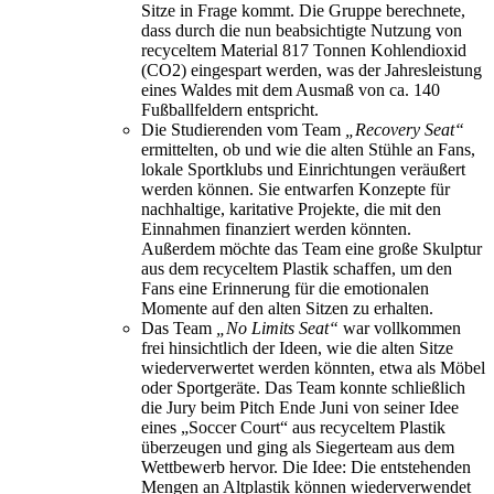
Sitze in Frage kommt. Die Gruppe berechnete,
dass durch die nun beabsichtigte Nutzung von
recyceltem Material 817 Tonnen Kohlendioxid
(CO2) eingespart werden, was der Jahresleistung
eines Waldes mit dem Ausmaß von ca. 140
Fußballfeldern entspricht.
Die Studierenden vom Team
„Recovery Seat“
ermittelten, ob und wie die alten Stühle an Fans,
lokale Sportklubs und Einrichtungen veräußert
werden können. Sie entwarfen Konzepte für
nachhaltige, karitative Projekte, die mit den
Einnahmen finanziert werden könnten.
Außerdem möchte das Team eine große Skulptur
aus dem recyceltem Plastik schaffen, um den
Fans eine Erinnerung für die emotionalen
Momente auf den alten Sitzen zu erhalten.
Das Team
„No Limits Seat“
war vollkommen
frei hinsichtlich der Ideen, wie die alten Sitze
wiederverwertet werden könnten, etwa als Möbel
oder Sportgeräte. Das Team konnte schließlich
die Jury beim Pitch Ende Juni von seiner Idee
eines „Soccer Court“ aus recyceltem Plastik
überzeugen und ging als Siegerteam aus dem
Wettbewerb hervor. Die Idee: Die entstehenden
Mengen an Altplastik können wiederverwendet