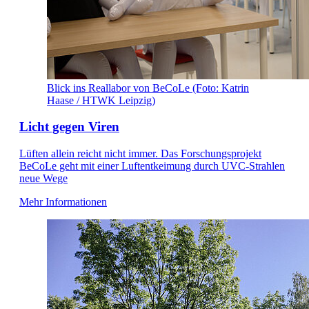
Blick ins Reallabor von BeCoLe (Foto: Katrin
Haase / HTWK Leipzig)
Licht gegen Viren
Lüften allein reicht nicht immer. Das Forschungsprojekt
BeCoLe geht mit einer Luftentkeimung durch UVC-Strahlen
neue Wege
Mehr Informationen