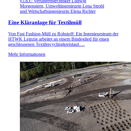
v.l.n.r.: Verfahrenstechniker Ludwig
Morgenstern, Umweltingenieurin Lena Strobl
und Wirtschaftsingenieurin Elena Richter
Eine Kläranlage für Textilmüll
Von Fast Fashion-Müll zu Rohstoff: Ein Ingenieursteam der
HTWK Leipzig arbeitet an einem Bindeglied für einen
geschlossenen Textilrecyclingkreislauf.…
Mehr Informationen