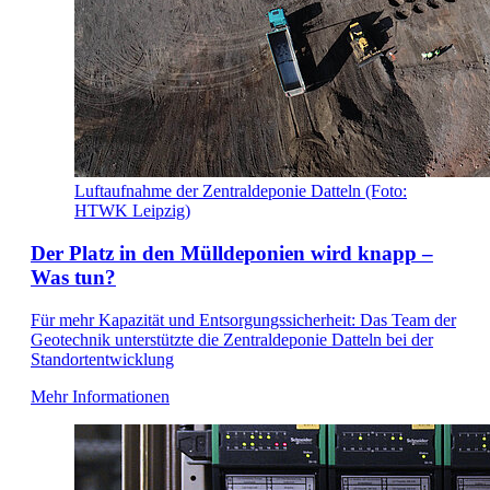
Luftaufnahme der Zentraldeponie Datteln (Foto:
HTWK Leipzig)
Der Platz in den Mülldeponien wird knapp –
Was tun?
Für mehr Kapazität und Entsorgungssicherheit: Das Team der
Geotechnik unterstützte die Zentraldeponie Datteln bei der
Standortentwicklung
Mehr Informationen