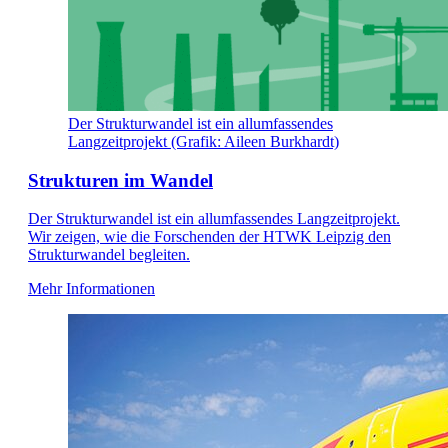
Der Strukturwandel ist ein allumfassendes
Langzeitprojekt (Grafik: Aileen Burkhardt)
Strukturen im Wandel
Der Strukturwandel ist ein allumfassendes Langzeitprojekt.
Wir zeigen, wie die Forschenden der HTWK Leipzig den
Strukturwandel begleiten.
Mehr Informationen