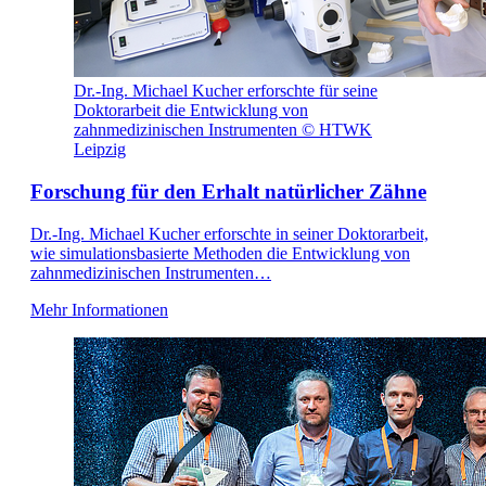
Dr.-Ing. Michael Kucher erforschte für seine
Doktorarbeit die Entwicklung von
zahnmedizinischen Instrumenten © HTWK
Leipzig
Forschung für den Erhalt natürlicher Zähne
Dr.-Ing. Michael Kucher erforschte in seiner Doktorarbeit,
wie simulationsbasierte Methoden die Entwicklung von
zahnmedizinischen Instrumenten…
Mehr Informationen