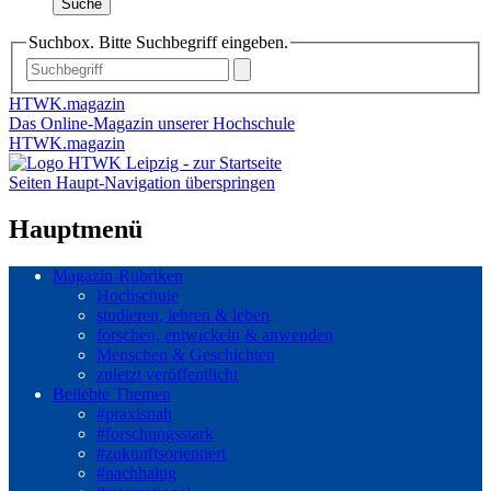
Suche
Suchbox. Bitte Suchbegriff eingeben.
HTWK.magazin
Das Online-Magazin unserer Hochschule
HTWK.magazin
Seiten Haupt-Navigation überspringen
Hauptmenü
Magazin-Rubriken
Hochschule
studieren, lehren & leben
forschen, entwickeln & anwenden
Menschen & Geschichten
zuletzt veröffentlicht
Beliebte Themen
#praxisnah
#forschungsstark
#zukunftsorientiert
#nachhaltig