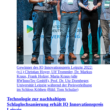
Gewinner des IQ Innovationspreis Leipzig 2022:
(v.l.) Christian Hoyer, Ulf Trommler, Dr. Markus
Kraus, Frank Holzer, Maria Kraus (alle
RWInnoTec GmbH), Prof. Dr. Utz Dornbeger,
Universität Leipzig während der Preisverleihung
im Schloss Köthen (Bild: Tom Schulze)
Technologie zur nachhaltigen
Schlaglochsanierung erhält IQ Innovationspreis
Leipzig