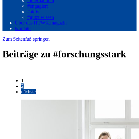
#international
#engagiert
#aktiv
#gutzuwissen
Über das HTWK.magazin
Kontakt
Zum Seitenfuß springen
Beiträge zu #forschungsstark
1
2
nächste