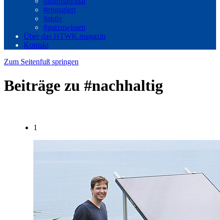
#international
#engagiert
#aktiv
#gutzuwissen
Über das HTWK.magazin
Kontakt
Zum Seitenfuß springen
Beiträge zu #nachhaltig
1