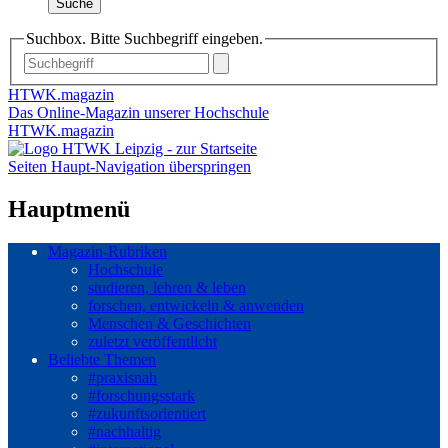
Suche
Suchbox. Bitte Suchbegriff eingeben.
HTWK.magazin
Das Online-Magazin unserer Hochschule
HTWK.magazin
Seiten Haupt-Navigation überspringen
Hauptmenü
Magazin-Rubriken
Hochschule
studieren, lehren & leben
forschen, entwickeln & anwenden
Menschen & Geschichten
zuletzt veröffentlicht
Beliebte Themen
#praxisnah
#forschungsstark
#zukunftsorientiert
#nachhaltig