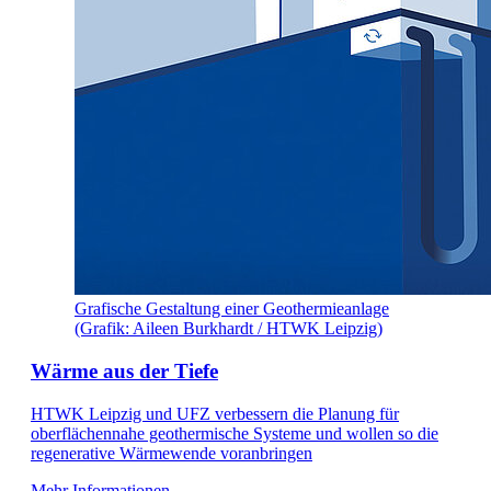
Grafische Gestaltung einer Geothermieanlage
(Grafik: Aileen Burkhardt / HTWK Leipzig)
Wärme aus der Tiefe
HTWK Leipzig und UFZ verbessern die Planung für
oberflächennahe geothermische Systeme und wollen so die
regenerative Wärmewende voranbringen
Mehr Informationen