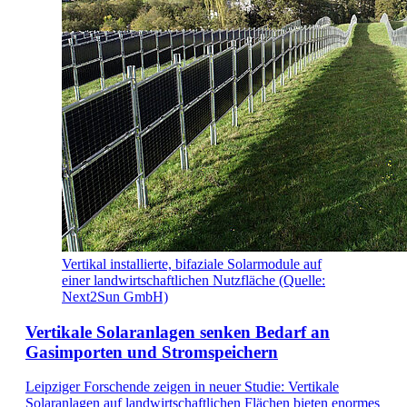
Vertikal installierte, bifaziale Solarmodule auf
einer landwirtschaftlichen Nutzfläche (Quelle:
Next2Sun GmbH)
Vertikale Solaranlagen senken Bedarf an
Gasimporten und Stromspeichern
Leipziger Forschende zeigen in neuer Studie: Vertikale
Solaranlagen auf landwirtschaftlichen Flächen bieten enormes