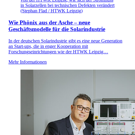
in Solarzellen bei technischen Defekten verändert
(Stephan Flad / HTWK Leipzig)
Wie Phönix aus der Asche – neue
Geschäftsmodelle für die Solarindustrie
In der deutschen Solarindustrie gibt es eine neue Generation
an Start-ups, die in enger Kooperation mit
Forschungseinrichtungen wie der HTWK Leipzig…
Mehr Informationen