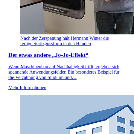
Nach der Zerspanung hält Hermann Winter die
fertige Spritzgussform in den Händen
Der etwas andere „Jo-Jo-Effekt“
Wenn Maschinenbau auf Nachhaltigkeit trifft, ergeben sich
spannende Anwendungsfelder. Ein besonderes Beispiel für
die Verzahnung von Studium und…
Mehr Informationen