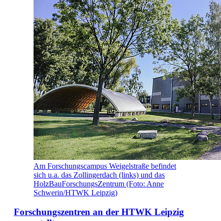
Am Forschungscampus Weigelstraße befindet
sich u.a. das Zollingerdach (links) und das
HolzBauForschungsZentrum (Foto: Anne
Schwerin/HTWK Leipzig)
Forschungszentren an der HTWK Leipzig