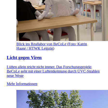
Blick ins Reallabor von BeCoLe (Foto: Katrin
Haase / HTWK Leipzig)
Licht gegen Viren
Lüften allein reicht nicht immer. Das Forschungsprojekt
BeCoLe geht mit einer Luftentkeimung durch UVC-Strahlen
neue Wege
Mehr Informationen