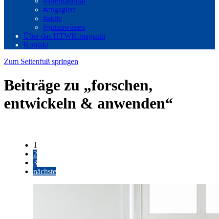
#international
#engagiert
#aktiv
#gutzuwissen
Über das HTWK.magazin
Kontakt
Zum Seitenfuß springen
Beiträge zu „forschen,
entwickeln & anwenden“
1
2
3
nächste