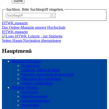
Suche
Suchbox. Bitte Suchbegriff eingeben.
HTWK.magazin
Das Online-Magazin unserer Hochschule
HTWK.magazin
Seiten Haupt-Navigation überspringen
Hauptmenü
Magazin-Rubriken
Hochschule
studieren, lehren & leben
forschen, entwickeln & anwenden
Menschen & Geschichten
zuletzt veröffentlicht
Beliebte Themen
#praxisnah
#forschungsstark
#zukunftsorientiert
#nachhaltig