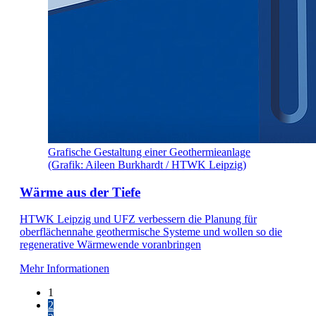
Grafische Gestaltung einer Geothermieanlage
(Grafik: Aileen Burkhardt / HTWK Leipzig)
Wärme aus der Tiefe
HTWK Leipzig und UFZ verbessern die Planung für
oberflächennahe geothermische Systeme und wollen so die
regenerative Wärmewende voranbringen
Mehr Informationen
1
2