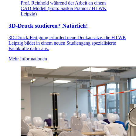
Prof. Reinhold während der Arbeit an einem
CAD-Modell (Foto: Saskia Pramor / HTWK
Leipzig)
3D-Druck studieren? Natürlich!
3D-Druck-Fertigung erfordert neue Denkansätze: die HTWK
Leipzig bildet in einem neuen Studiengang spezialisierte
Fachkräfte dafür aus.
Mehr Informationen