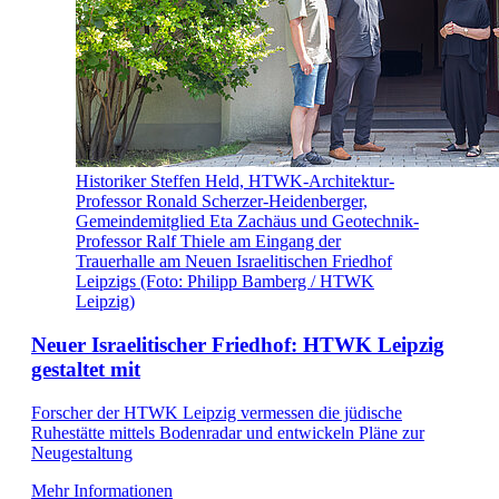
Historiker Steffen Held, HTWK-Architektur-
Professor Ronald Scherzer-Heidenberger,
Gemeindemitglied Eta Zachäus und Geotechnik-
Professor Ralf Thiele am Eingang der
Trauerhalle am Neuen Israelitischen Friedhof
Leipzigs (Foto: Philipp Bamberg / HTWK
Leipzig)
Neuer Israelitischer Friedhof: HTWK Leipzig
gestaltet mit
Forscher der HTWK Leipzig vermessen die jüdische
Ruhestätte mittels Bodenradar und entwickeln Pläne zur
Neugestaltung
Mehr Informationen