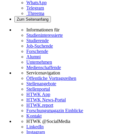
WhatsApp
Telegram
Threema
Zum Seitenanfang
Informationen für
Studieninteressierte
Studierende
Job-Suchende
Forschende
Alumni
Unternehmen
Medienschaffende
Servicenavigation
Öffentliche Vortragsreihen
Stellenangebote
Stellenportal
HTWK App
HTWK News-Portal
HTWK.report
Forschungsmagazin Einblicke
Kontakt
HTWK @SocialMedia
LinkedIn
Instagram