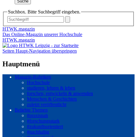
Suche
Suchbox. Bitte Suchbegriff eingeben.
HTWK.magazin
Das Online-Magazin unserer Hochschule
HTWK.magazin
Seiten Haupt-Navigation überspringen
Hauptmenü
Magazin-Rubriken
Hochschule
studieren, lehren & leben
forschen, entwickeln & anwenden
Menschen & Geschichten
zuletzt veröffentlicht
Beliebte Themen
#praxisnah
#forschungsstark
#zukunftsorientiert
#nachhaltig