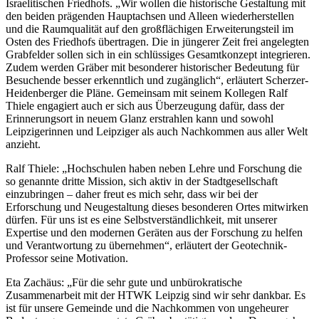
Israelitischen Friedhofs. „Wir wollen die historische Gestaltung mit
den beiden prägenden Hauptachsen und Alleen wiederherstellen
und die Raumqualität auf den großflächigen Erweiterungsteil im
Osten des Friedhofs übertragen. Die in jüngerer Zeit frei angelegten
Grabfelder sollen sich in ein schlüssiges Gesamtkonzept integrieren.
Zudem werden Gräber mit besonderer historischer Bedeutung für
Besuchende besser erkenntlich und zugänglich“, erläutert Scherzer-
Heidenberger die Pläne. Gemeinsam mit seinem Kollegen Ralf
Thiele engagiert auch er sich aus Überzeugung dafür, dass der
Erinnerungsort in neuem Glanz erstrahlen kann und sowohl
Leipzigerinnen und Leipziger als auch Nachkommen aus aller Welt
anzieht.
Ralf Thiele: „Hochschulen haben neben Lehre und Forschung die
so genannte dritte Mission, sich aktiv in der Stadtgesellschaft
einzubringen – daher freut es mich sehr, dass wir bei der
Erforschung und Neugestaltung dieses besonderen Ortes mitwirken
dürfen. Für uns ist es eine Selbstverständlichkeit, mit unserer
Expertise und den modernen Geräten aus der Forschung zu helfen
und Verantwortung zu übernehmen“, erläutert der Geotechnik-
Professor seine Motivation.
Eta Zachäus: „Für die sehr gute und unbürokratische
Zusammenarbeit mit der HTWK Leipzig sind wir sehr dankbar. Es
ist für unsere Gemeinde und die Nachkommen von ungeheurer