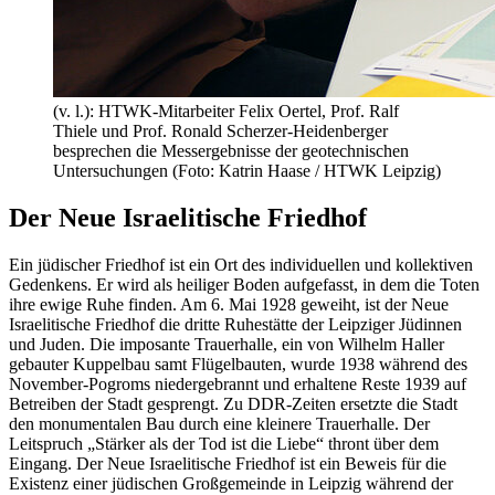
(v. l.): HTWK-Mitarbeiter Felix Oertel, Prof. Ralf
Thiele und Prof. Ronald Scherzer-Heidenberger
besprechen die Messergebnisse der geotechnischen
Untersuchungen (Foto: Katrin Haase / HTWK Leipzig)
Der Neue Israelitische Friedhof
Ein jüdischer Friedhof ist ein Ort des individuellen und kollektiven
Gedenkens. Er wird als heiliger Boden aufgefasst, in dem die Toten
ihre ewige Ruhe finden. Am 6. Mai 1928 geweiht, ist der Neue
Israelitische Friedhof die dritte Ruhestätte der Leipziger Jüdinnen
und Juden. Die imposante Trauerhalle, ein von Wilhelm Haller
gebauter Kuppelbau samt Flügelbauten, wurde 1938 während des
November-Pogroms niedergebrannt und erhaltene Reste 1939 auf
Betreiben der Stadt gesprengt. Zu DDR-Zeiten ersetzte die Stadt
den monumentalen Bau durch eine kleinere Trauerhalle. Der
Leitspruch „Stärker als der Tod ist die Liebe“ thront über dem
Eingang. Der Neue Israelitische Friedhof ist ein Beweis für die
Existenz einer jüdischen Großgemeinde in Leipzig während der