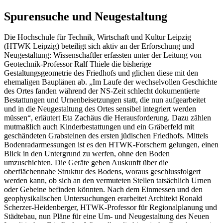
Spurensuche und Neugestaltung
Die Hochschule für Technik, Wirtschaft und Kultur Leipzig
(HTWK Leipzig) beteiligt sich aktiv an der Erforschung und
Neugestaltung: Wissenschaftler erfassten unter der Leitung von
Geotechnik-Professor Ralf Thiele die bisherige
Gestaltungsgeometrie des Friedhofs und glichen diese mit den
ehemaligen Bauplänen ab. „Im Laufe der wechselvollen Geschichte
des Ortes fanden während der NS-Zeit schlecht dokumentierte
Bestattungen und Urnenbeisetzungen statt, die nun aufgearbeitet
und in die Neugestaltung des Ortes sensibel integriert werden
müssen“, erläutert Eta Zachäus die Herausforderung. Dazu zählen
mutmaßlich auch Kinderbestattungen und ein Gräberfeld mit
geschändeten Grabsteinen des ersten jüdischen Friedhofs. Mittels
Bodenradarmessungen ist es den HTWK-Forschern gelungen, einen
Blick in den Untergrund zu werfen, ohne den Boden
umzuschichten. Die Geräte geben Auskunft über die
oberflächennahe Struktur des Bodens, woraus geschlussfolgert
werden kann, ob sich an den vermuteten Stellen tatsächlich Urnen
oder Gebeine befinden könnten. Nach dem Einmessen und den
geophysikalischen Untersuchungen erarbeitet Architekt Ronald
Scherzer-Heidenberger, HTWK-Professor für Regionalplanung und
Städtebau, nun Pläne für eine Um- und Neugestaltung des Neuen