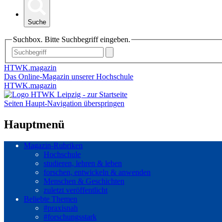
Suche
Suchbox. Bitte Suchbegriff eingeben.
HTWK.magazin
Das Online-Magazin unserer Hochschule
HTWK.magazin
Seiten Haupt-Navigation überspringen
Hauptmenü
Magazin-Rubriken
Hochschule
studieren, lehren & leben
forschen, entwickeln & anwenden
Menschen & Geschichten
zuletzt veröffentlicht
Beliebte Themen
#praxisnah
#forschungsstark