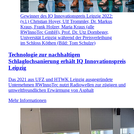
Gewinner des IQ Innovationspreis Leipzig 2022:
(v.l.) Christian Hoyer, Ulf Trommler, Dr. Markus
Kraus, Frank Holzer, Maria Kraus (alle
RWInnoTec GmbH), Prof. Dr. Utz Dornbeger,
Universität Leipzig während der Preisverleihung
im Schloss Köthen (Bild: Tom Schulze)
Technologie zur nachhaltigen
Schlaglochsanierung erhält IQ Innovationspreis
Leipzig
Das 2021 aus UFZ und HTWK Leipzig ausgegründete
Unternehmen RWInnoTec nutzt Radiowellen zur zügigen und
umweltfreundlichen Erwärmung von Asphalt
Mehr Informationen