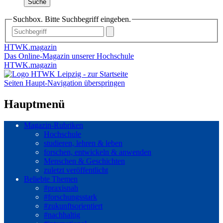
Suche
Suchbox. Bitte Suchbegriff eingeben.
HTWK.magazin
Das Online-Magazin unserer Hochschule
HTWK.magazin
Seiten Haupt-Navigation überspringen
Hauptmenü
Magazin-Rubriken
Hochschule
studieren, lehren & leben
forschen, entwickeln & anwenden
Menschen & Geschichten
zuletzt veröffentlicht
Beliebte Themen
#praxisnah
#forschungsstark
#zukunftsorientiert
#nachhaltig