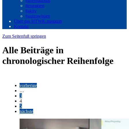
#international
#engagiert
#aktiv
#gutzuwissen
Über das HTWK.magazin
Kontakt
Zum Seitenfuß springen
Alle Beiträge in
chronologischer Reihenfolge
vorherige
…
3
4
5
nächste