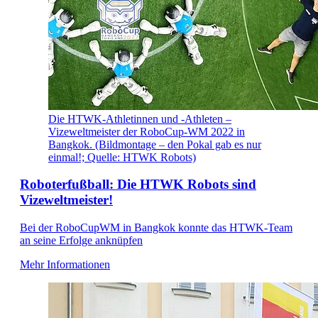
Die HTWK-Athletinnen und -Athleten –
Vizeweltmeister der RoboCup-WM 2022 in
Bangkok. (Bildmontage – den Pokal gab es nur
einmal!; Quelle: HTWK Robots)
Roboterfußball: Die HTWK Robots sind
Vizeweltmeister!
Bei der RoboCupWM in Bangkok konnte das HTWK-Team
an seine Erfolge anknüpfen
Mehr Informationen