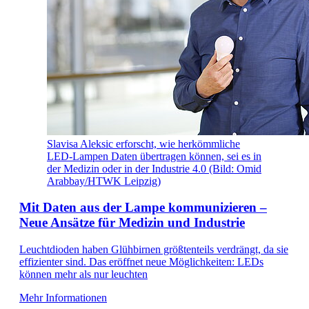
Slavisa Aleksic erforscht, wie herkömmliche
LED-Lampen Daten übertragen können, sei es in
der Medizin oder in der Industrie 4.0 (Bild: Omid
Arabbay/HTWK Leipzig)
Mit Daten aus der Lampe kommunizieren –
Neue Ansätze für Medizin und Industrie
Leuchtdioden haben Glühbirnen größtenteils verdrängt, da sie
effizienter sind. Das eröffnet neue Möglichkeiten: LEDs
können mehr als nur leuchten
Mehr Informationen