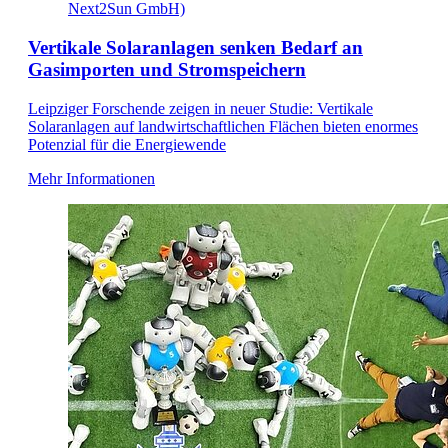
Next2Sun GmbH)
Vertikale Solaranlagen senken Bedarf an
Gasimporten und Stromspeichern
Leipziger Forschende zeigen in neuer Studie: Vertikale
Solaranlagen auf landwirtschaftlichen Flächen bieten enormes
Potenzial für die Energiewende
Mehr Informationen