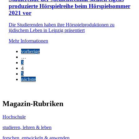
produzierte Hörspielreihe beim Hörspielsommer
2021 vor
Die Studierenden haben ihre Hörspielproduktionen zu
jüdischem Leben in Leipzig präsentiert
Mehr Informationen
vorherige
…
3
4
5
nächste
Magazin-Rubriken
Hochschule
studieren, lehren & leben
forschen, entwickeln & anwenden