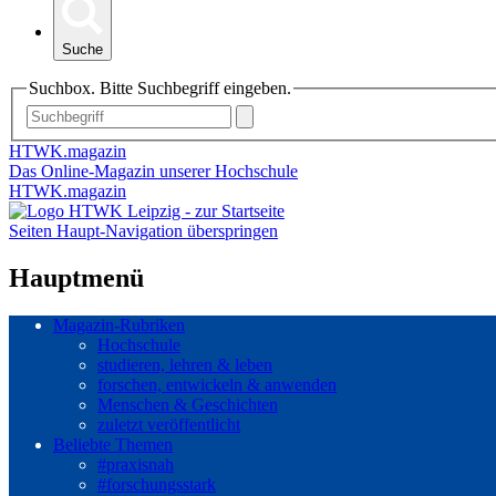
Suche
Suchbox. Bitte Suchbegriff eingeben.
HTWK.magazin
Das Online-Magazin unserer Hochschule
HTWK.magazin
Seiten Haupt-Navigation überspringen
Hauptmenü
Magazin-Rubriken
Hochschule
studieren, lehren & leben
forschen, entwickeln & anwenden
Menschen & Geschichten
zuletzt veröffentlicht
Beliebte Themen
#praxisnah
#forschungsstark