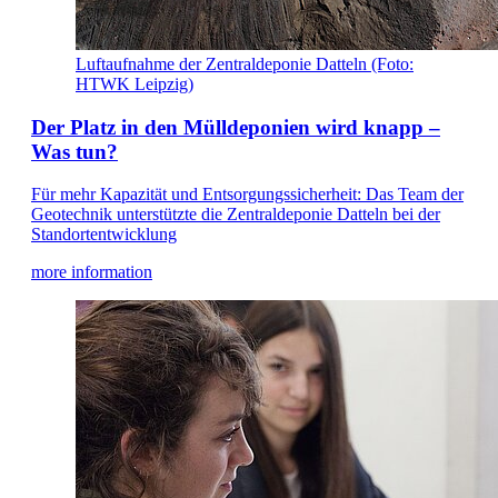
Luftaufnahme der Zentraldeponie Datteln (Foto:
HTWK Leipzig)
Der Platz in den Mülldeponien wird knapp –
Was tun?
Für mehr Kapazität und Entsorgungssicherheit: Das Team der
Geotechnik unterstützte die Zentraldeponie Datteln bei der
Standortentwicklung
more information