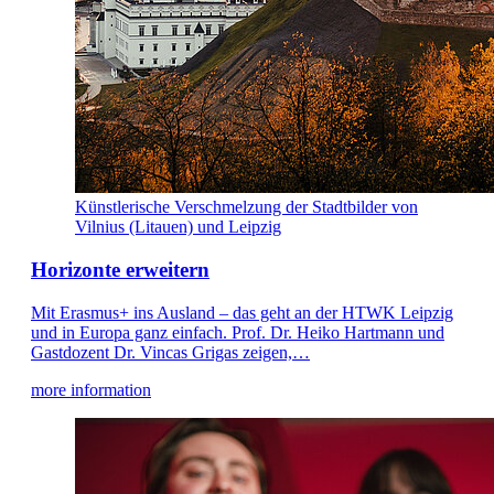
Künstlerische Verschmelzung der Stadtbilder von
Vilnius (Litauen) und Leipzig
Horizonte erweitern
Mit Erasmus+ ins Ausland – das geht an der HTWK Leipzig
und in Europa ganz einfach. Prof. Dr. Heiko Hartmann und
Gastdozent Dr. Vincas Grigas zeigen,…
more information