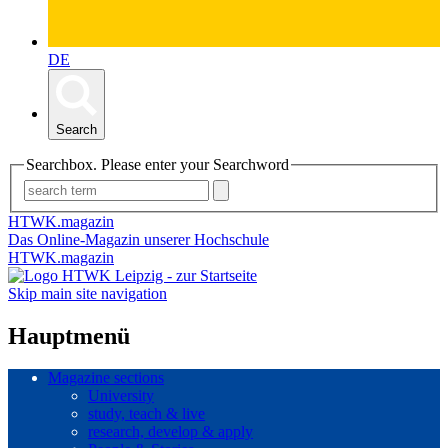
DE
Search
Searchbox. Please enter your Searchword
HTWK.magazin
Das Online-Magazin unserer Hochschule
HTWK.magazin
Skip main site navigation
Hauptmenü
Magazine sections
University
study, teach & live
research, develop & apply