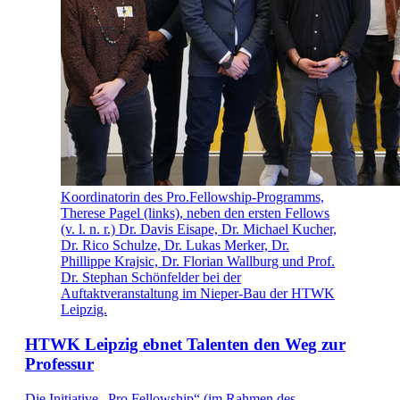
Koordinatorin des Pro.Fellowship-Programms,
Therese Pagel (links), neben den ersten Fellows
(v. l. n. r.) Dr. Davis Eisape, Dr. Michael Kucher,
Dr. Rico Schulze, Dr. Lukas Merker, Dr.
Phillippe Krajsic, Dr. Florian Wallburg und Prof.
Dr. Stephan Schönfelder bei der
Auftaktveranstaltung im Nieper-Bau der HTWK
Leipzig.
HTWK Leipzig ebnet Talenten den Weg zur
Professur
Die Initiative „Pro.Fellowship“ (im Rahmen des